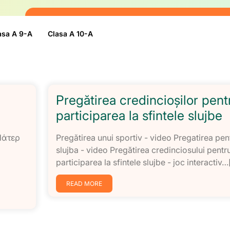
asa A 9-A
Clasa A 10-A
Pregătirea credincioșilor pent
participarea la sfintele slujbe
Πάτερ
Pregătirea unui sportiv - video Pregatirea pen
slujba - video Pregătirea credinciosului pentr
participarea la sfintele slujbe - joc interactiv…[
READ MORE