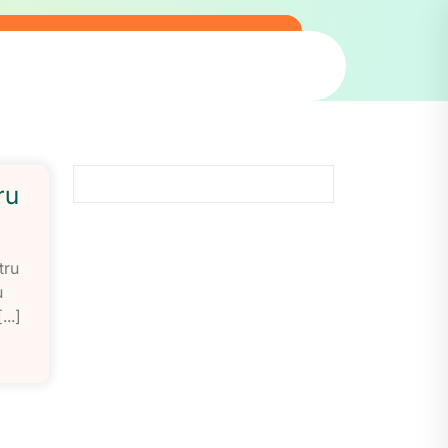
ru
tru
u
...]