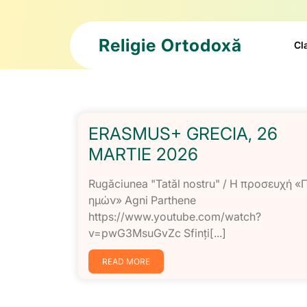
Skip
to
content
Religie Ortodoxă
Cl
ERASMUS+ GRECIA, 26
MARTIE 2026
Rugăciunea "Tatăl nostru" / Η προσευχή «
ημών» Agni Parthene
https://www.youtube.com/watch?
v=pwG3MsuGvZc Sfinți[...]
READ MORE