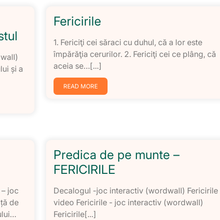
Fericirile
stul
1. Fericiţi cei săraci cu duhul, că a lor este
împărăţia cerurilor. 2. Fericiţi cei ce plâng, că
dwall)
aceia se…[...]
ui și a
READ MORE
Predica de pe munte –
FERICIRILE
 – joc
Decalogul -joc interactiv (wordwall) Fericirile 
ață de
video Fericirile - joc interactiv (wordwall)
ului…
Fericirile[...]